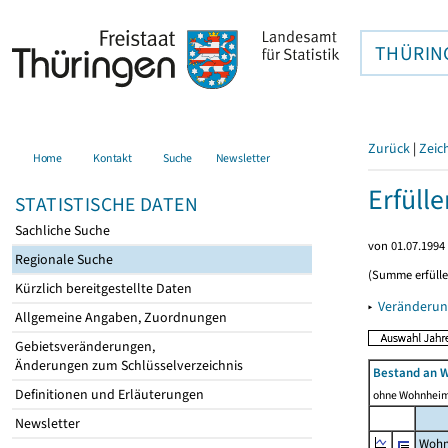
THÜRIN
Zurück
|
Zeic
Home
Kontakt
Suche
Newsletter
Erfüll
STATISTISCHE DATEN
Sachliche Suche
von 01.07.1994 
Regionale Suche
(Summe erfüll
Kürzlich bereitgestellte Daten
▸
Veränderun
Allgemeine Angaben, Zuordnungen
Gebietsveränderungen,
Änderungen zum Schlüsselverzeichnis
Bestand an 
Definitionen und Erläuterungen
ohne Wohnhei
Newsletter
Wohn