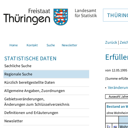
THÜRIN
Zurück
|
Zeic
Home
Kontakt
Suche
Newsletter
Erfüll
STATISTISCHE DATEN
Sachliche Suche
von 12.05.1995 
Regionale Suche
(Summe erfüll
Kürzlich bereitgestellte Daten
▸
Veränderun
Allgemeine Angaben, Zuordnungen
Gebietsveränderungen,
Änderungen zum Schlüsselverzeichnis
Bestand an 
Definitionen und Erläuterungen
ohne Wohnhei
Newsletter
Wohn