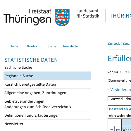
THÜRIN
Zurück
|
Zeic
Home
Kontakt
Suche
Newsletter
Erfüll
STATISTISCHE DATEN
Sachliche Suche
von 04.06.1996 
Regionale Suche
(Summe erfüll
Kürzlich bereitgestellte Daten
▸
Veränderun
Allgemeine Angaben, Zuordnungen
Gebietsveränderungen,
Änderungen zum Schlüsselverzeichnis
Bestand an 
Definitionen und Erläuterungen
ohne Wohnhei
Newsletter
Wohn