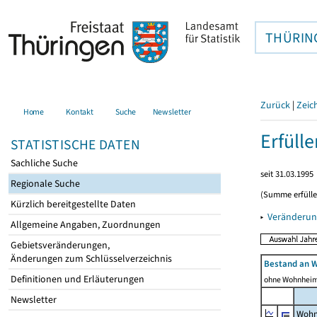
THÜRIN
Zurück
|
Zeic
Home
Kontakt
Suche
Newsletter
Erfüll
STATISTISCHE DATEN
Sachliche Suche
seit 31.03.1995
Regionale Suche
(Summe erfüll
Kürzlich bereitgestellte Daten
▸
Veränderun
Allgemeine Angaben, Zuordnungen
Gebietsveränderungen,
Änderungen zum Schlüsselverzeichnis
Bestand an 
Definitionen und Erläuterungen
ohne Wohnhei
Newsletter
Wohn