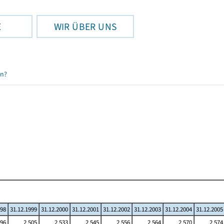
E
WIR ÜBER UNS
en?
998
31.12.1999
31.12.2000
31.12.2001
31.12.2002
31.12.2003
31.12.2004
31.12.2005
496
2 505
2 533
2 545
2 556
2 564
2 570
2 574