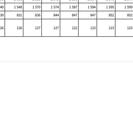
540
1 548
1 570
1 574
1 587
1 594
1 595
1 599
30
831
836
844
847
847
852
852
26
126
127
127
122
123
123
123