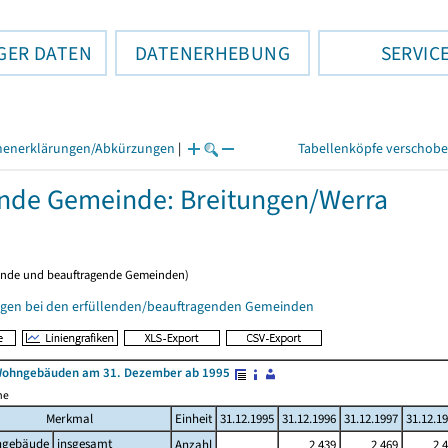
GER DATEN
DATENERHEBUNG
SERVIC
henerklärungen/Abkürzungen
|
Tabellenköpfe verschob
ende Gemeinde: Breitungen/Werra
ende und beauftragende Gemeinden)
gen bei den erfüllenden/beauftragenden Gemeinden
Wohngebäuden am 31. Dezember ab 1995
me
Merkmal
Einheit
31.12.1995
31.12.1996
31.12.1997
31.12.1
gebäude
insgesamt
Anzahl
2 439
2 469
2 