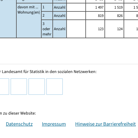
davon mit ...
1
Anzahl
1 497
1 519
1 
Wohnung(en)
2
Anzahl
819
826
8
3
oder
Anzahl
123
124
1
mehr
 Landesamt für Statistik in den sozialen Netzwerken:
 zu dieser Website:
Datenschutz
Impressum
Hinweise zur Barrierefreiheit