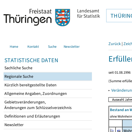
THÜRIN
Zurück
|
Zeic
Home
Kontakt
Suche
Newsletter
Erfüll
STATISTISCHE DATEN
Sachliche Suche
seit 01.08.1996
Regionale Suche
(Summe erfüll
Kürzlich bereitgestellte Daten
▸
Veränderun
Allgemeine Angaben, Zuordnungen
Gebietsveränderungen,
Änderungen zum Schlüsselverzeichnis
Bestand an 
Definitionen und Erläuterungen
ohne Wohnhei
Newsletter
Wohn