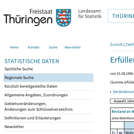
THÜRIN
Zurück
|
Zeic
Home
Kontakt
Suche
Newsletter
Erfüll
STATISTISCHE DATEN
Sachliche Suche
von 01.08.1996 
Regionale Suche
(Summe erfüll
Kürzlich bereitgestellte Daten
▸
Veränderun
Allgemeine Angaben, Zuordnungen
Gebietsveränderungen,
Änderungen zum Schlüsselverzeichnis
Bestand an 
Definitionen und Erläuterungen
ohne Wohnhei
Newsletter
Wohn