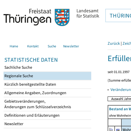
THÜRIN
Zurück
|
Zeic
Home
Kontakt
Suche
Newsletter
Erfüll
STATISTISCHE DATEN
Sachliche Suche
seit 01.01.1997
Regionale Suche
(Summe erfüll
Kürzlich bereitgestellte Daten
▸
Veränderun
Allgemeine Angaben, Zuordnungen
Gebietsveränderungen,
Änderungen zum Schlüsselverzeichnis
Bestand an 
Definitionen und Erläuterungen
ohne Wohnhei
Newsletter
Wohn