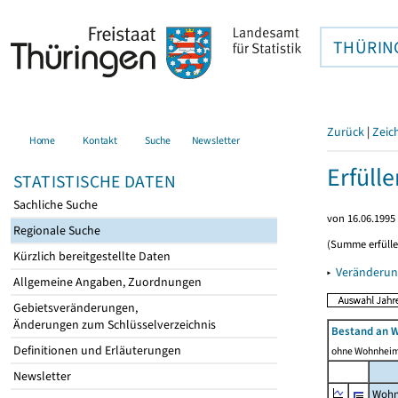
THÜRIN
Zurück
|
Zeic
Home
Kontakt
Suche
Newsletter
Erfüll
STATISTISCHE DATEN
Sachliche Suche
von 16.06.1995 
Regionale Suche
(Summe erfüll
Kürzlich bereitgestellte Daten
▸
Veränderun
Allgemeine Angaben, Zuordnungen
Gebietsveränderungen,
Änderungen zum Schlüsselverzeichnis
Bestand an 
Definitionen und Erläuterungen
ohne Wohnhei
Newsletter
Wohn