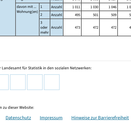
davon mit ...
1
Anzahl
1 011
1 030
1 046
1 
Wohnung(en)
2
Anzahl
495
501
509
5
3
oder
Anzahl
473
472
472
4
mehr
 Landesamt für Statistik in den sozialen Netzwerken:
 zu dieser Website:
Datenschutz
Impressum
Hinweise zur Barrierefreiheit