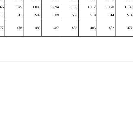
066
1 075
1 093
1 094
1 105
1 112
1 128
1 139
11
511
509
509
508
510
514
514
77
478
485
487
485
485
482
477