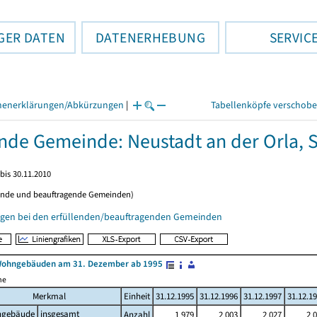
GER DATEN
DATENERHEBUNG
SERVIC
henerklärungen/Abkürzungen
|
Tabellenköpfe verschob
ende Gemeinde: Neustadt an der Orla, S
bis 30.11.2010
ende und beauftragende Gemeinden)
gen bei den erfüllenden/beauftragenden Gemeinden
Wohngebäuden am 31. Dezember ab 1995
me
Merkmal
Einheit
31.12.1995
31.12.1996
31.12.1997
31.12.1
gebäude
insgesamt
Anzahl
1 979
2 003
2 027
2 