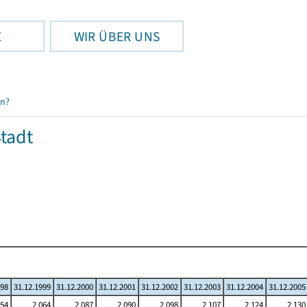
E
WIR ÜBER UNS
en?
tadt
998
31.12.1999
31.12.2000
31.12.2001
31.12.2002
31.12.2003
31.12.2004
31.12.2005
054
2 064
2 087
2 090
2 098
2 107
2 124
2 130