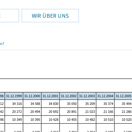
E
WIR ÜBER UNS
en?
998
31.12.1999
31.12.2000
31.12.2001
31.12.2002
31.12.2003
31.12.2004
31.12.2005
012
34 316
34 588
34 830
35 050
35 209
35 374
35 494
042
20 272
20 494
20 692
20 891
21 023
21 166
21 286
298
10 349
10 395
10 428
10 455
10 482
10 510
10 520