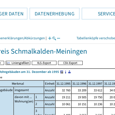
GER DATEN
DATENERHEBUNG
SERVIC
henerklärungen/Abkürzungen
|
Tabellenköpfe verschob
eis Schmalkalden-Meiningen
Wohngebäuden am 31. Dezember ab 1995
me
Merkmal
Einheit
31.12.1995
31.12.1996
31.12.1997
31.12.1
gebäude
insgesamt
Anzahl
32 760
33 209
33 612
34 
davon mit ...
1
Anzahl
19 211
19 505
19 750
20 
Wohnung(en)
2
Anzahl
10 061
10 151
10 236
10 
3