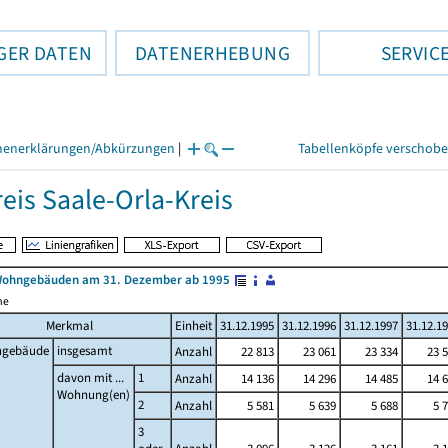
GER DATEN
DATENERHEBUNG
SERVIC
henerklärungen/Abkürzungen
|
Tabellenköpfe verschob
eis Saale-Orla-Kreis
Wohngebäuden am 31. Dezember ab 1995
me
Merkmal
Einheit
31.12.1995
31.12.1996
31.12.1997
31.12.1
gebäude
insgesamt
Anzahl
22 813
23 061
23 334
23 
davon mit ...
1
Anzahl
14 136
14 296
14 485
14 
Wohnung(en)
2
Anzahl
5 581
5 639
5 688
5 
3