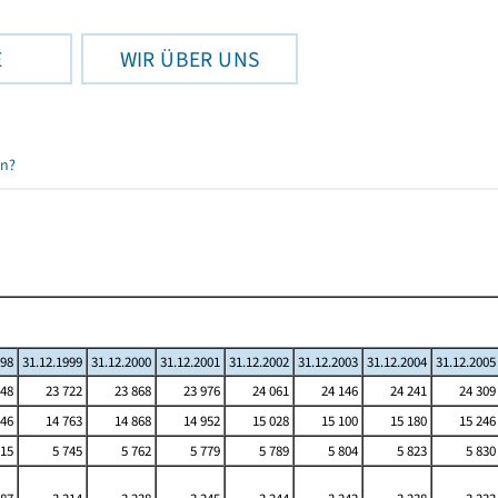
E
WIR ÜBER UNS
en?
998
31.12.1999
31.12.2000
31.12.2001
31.12.2002
31.12.2003
31.12.2004
31.12.2005
548
23 722
23 868
23 976
24 061
24 146
24 241
24 309
646
14 763
14 868
14 952
15 028
15 100
15 180
15 246
715
5 745
5 762
5 779
5 789
5 804
5 823
5 830