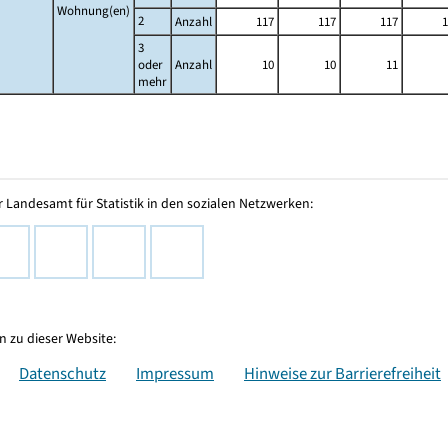
Wohnung(en)
2
Anzahl
117
117
117
1
3
oder
Anzahl
10
10
11
mehr
 Landesamt für Statistik in den sozialen Netzwerken:
 zu dieser Website:
Datenschutz
Impressum
Hinweise zur Barrierefreiheit