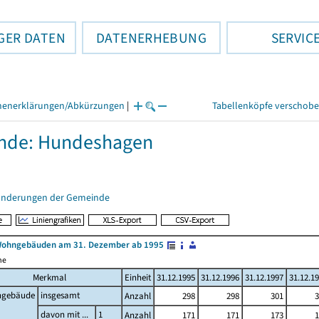
GER DATEN
DATENERHEBUNG
SERVIC
henerklärungen/Abkürzungen
|
Tabellenköpfe verschob
nde: Hundeshagen
änderungen der Gemeinde
Wohngebäuden am 31. Dezember ab 1995
me
Merkmal
Einheit
31.12.1995
31.12.1996
31.12.1997
31.12.1
gebäude
insgesamt
Anzahl
298
298
301
3
davon mit ...
1
Anzahl
171
171
173
1