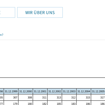
E
WIR ÜBER UNS
en?
998
31.12.1999
31.12.2000
31.12.2001
31.12.2002
31.12.2003
31.12.2004
31.12.2005
05
307
308
311
313
312
315
317
77
179
180
182
185
183
186
186