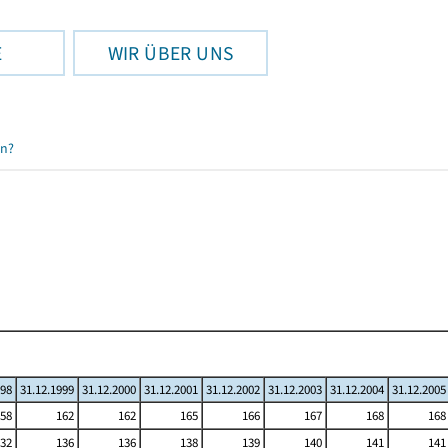
E
WIR ÜBER UNS
en?
998
31.12.1999
31.12.2000
31.12.2001
31.12.2002
31.12.2003
31.12.2004
31.12.2005
58
162
162
165
166
167
168
168
32
136
136
138
139
140
141
141