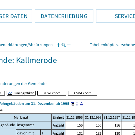
GER DATEN
DATENERHEBUNG
SERVIC
henerklärungen/Abkürzungen
|
Tabellenköpfe verschob
nde: Kallmerode
änderungen der Gemeinde
Wohngebäuden am 31. Dezember ab 1995
me
Merkmal
Einheit
31.12.1995
31.12.1996
31.12.1997
31.12.1
gebäude
insgesamt
Anzahl
156
156
156
1
davon mit ...
1
Anzahl
132
132
130
1