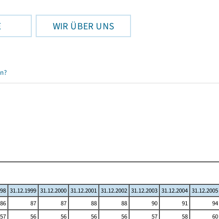
E
WIR ÜBER UNS
en?
998
31.12.1999
31.12.2000
31.12.2001
31.12.2002
31.12.2003
31.12.2004
31.12.2005
86
87
87
88
88
90
91
94
57
56
56
56
56
57
58
60