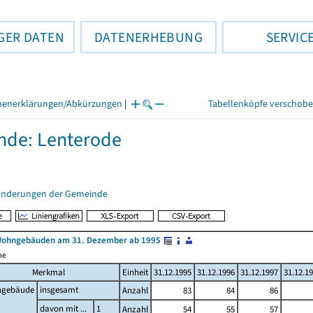
GER DATEN
DATENERHEBUNG
SERVIC
henerklärungen/Abkürzungen
|
Tabellenköpfe verschob
nde: Lenterode
änderungen der Gemeinde
Wohngebäuden am 31. Dezember ab 1995
me
Merkmal
Einheit
31.12.1995
31.12.1996
31.12.1997
31.12.1
gebäude
insgesamt
Anzahl
83
84
86
davon mit ...
1
Anzahl
54
55
57