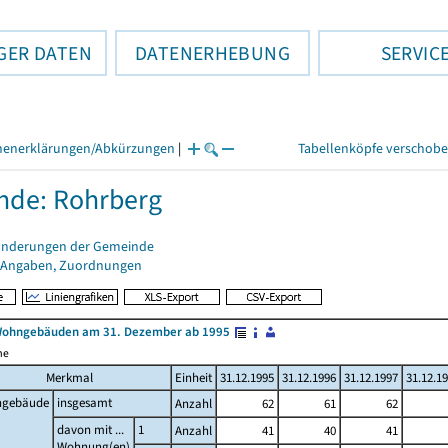
GER DATEN
DATENERHEBUNG
SERVIC
henerklärungen/Abkürzungen
|
Tabellenköpfe verschob
nde: Rohrberg
änderungen der Gemeinde
 Angaben, Zuordnungen
Wohngebäuden am 31. Dezember ab 1995
me
Merkmal
Einheit
31.12.1995
31.12.1996
31.12.1997
31.12.1
gebäude
insgesamt
Anzahl
62
61
62
davon mit ...
1
Anzahl
41
40
41
Wohnung(en)