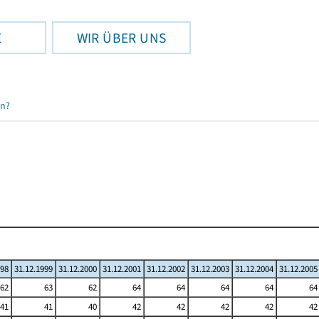
E
WIR ÜBER UNS
en?
998
31.12.1999
31.12.2000
31.12.2001
31.12.2002
31.12.2003
31.12.2004
31.12.2005
62
63
62
64
64
64
64
64
41
41
40
42
42
42
42
42