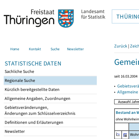
THÜRIN
Zurück
|
Zeic
Home
Kontakt
Suche
Newsletter
Gemein
STATISTISCHE DATEN
Sachliche Suche
seit 16.03.2004
Regionale Suche
▸
Gebietsver
Kürzlich bereitgestellte Daten
▸
Allgemeine
Allgemeine Angaben, Zuordnungen
Gebietsveränderungen,
Bestand an 
Änderungen zum Schlüsselverzeichnis
ohne Wohnhei
Definitionen und Erläuterungen
Newsletter
Wohn