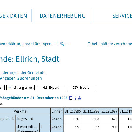
GER DATEN
DATENERHEBUNG
SERVIC
henerklärungen/Abkürzungen
|
Tabellenköpfe verschob
de: Ellrich, Stadt
änderungen der Gemeinde
 Angaben, Zuordnungen
Wohngebäuden am 31. Dezember ab 1995
me
Merkmal
Einheit
31.12.1995
31.12.1996
31.12.1997
31.12.1
gebäude
insgesamt
Anzahl
1 567
1 568
1 623
1 
davon mit ...
1
Anzahl
951
952
990
1 
Wohnung(en)