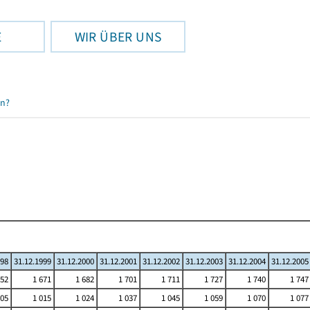
E
WIR ÜBER UNS
en?
998
31.12.1999
31.12.2000
31.12.2001
31.12.2002
31.12.2003
31.12.2004
31.12.2005
652
1 671
1 682
1 701
1 711
1 727
1 740
1 747
005
1 015
1 024
1 037
1 045
1 059
1 070
1 077