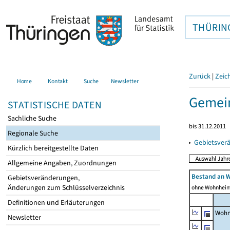
THÜRIN
Zurück
|
Zeic
Home
Kontakt
Suche
Newsletter
Gemein
STATISTISCHE DATEN
Sachliche Suche
bis 31.12.2011
Regionale Suche
▸
Gebietsver
Kürzlich bereitgestellte Daten
Allgemeine Angaben, Zuordnungen
Bestand an 
Gebietsveränderungen,
Änderungen zum Schlüsselverzeichnis
ohne Wohnhei
Definitionen und Erläuterungen
Wohn
Newsletter