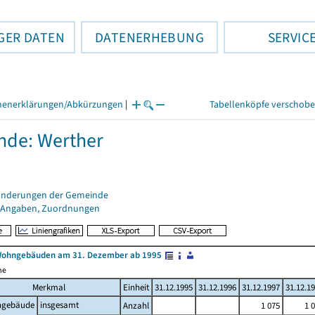
GER DATEN
DATENERHEBUNG
SERVIC
henerklärungen/Abkürzungen
|
Tabellenköpfe verschob
nde: Werther
änderungen der Gemeinde
 Angaben, Zuordnungen
Wohngebäuden am 31. Dezember ab 1995
me
Merkmal
Einheit
31.12.1995
31.12.1996
31.12.1997
31.12.1
gebäude
insgesamt
Anzahl
1 075
1 