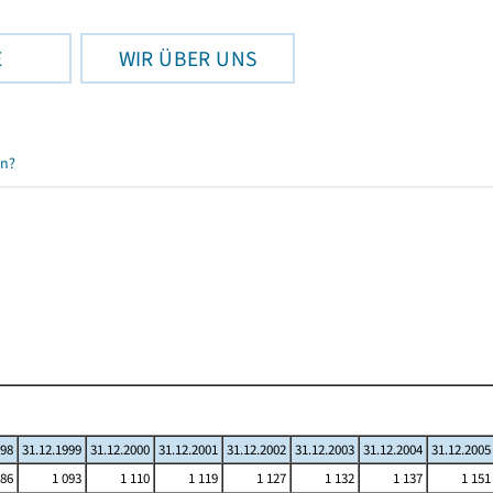
E
WIR ÜBER UNS
en?
998
31.12.1999
31.12.2000
31.12.2001
31.12.2002
31.12.2003
31.12.2004
31.12.2005
086
1 093
1 110
1 119
1 127
1 132
1 137
1 151