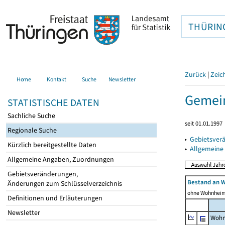
THÜRIN
Zurück
|
Zeic
Home
Kontakt
Suche
Newsletter
Gemei
STATISTISCHE DATEN
Sachliche Suche
seit 01.01.1997
Regionale Suche
▸
Gebietsver
Kürzlich bereitgestellte Daten
▸
Allgemeine
Allgemeine Angaben, Zuordnungen
Gebietsveränderungen,
Bestand an 
Änderungen zum Schlüsselverzeichnis
ohne Wohnhei
Definitionen und Erläuterungen
Newsletter
Wohn