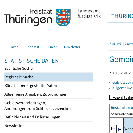
THÜRIN
Zurück
|
Zeic
Home
Kontakt
Suche
Newsletter
Gemein
STATISTISCHE DATEN
Sachliche Suche
bis 30.12.2012 
Regionale Suche
▸
Gebietsver
Kürzlich bereitgestellte Daten
▸
Allgemeine
Allgemeine Angaben, Zuordnungen
Gebietsveränderungen,
Bestand an 
Änderungen zum Schlüsselverzeichnis
ohne Wohnhei
Definitionen und Erläuterungen
Newsletter
Wohn