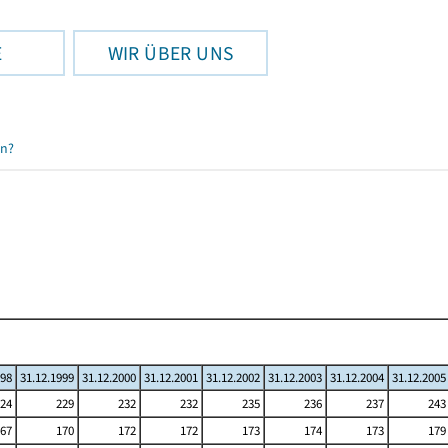
E
WIR ÜBER UNS
en?
998
31.12.1999
31.12.2000
31.12.2001
31.12.2002
31.12.2003
31.12.2004
31.12.2005
24
229
232
232
235
236
237
243
67
170
172
172
173
174
173
179