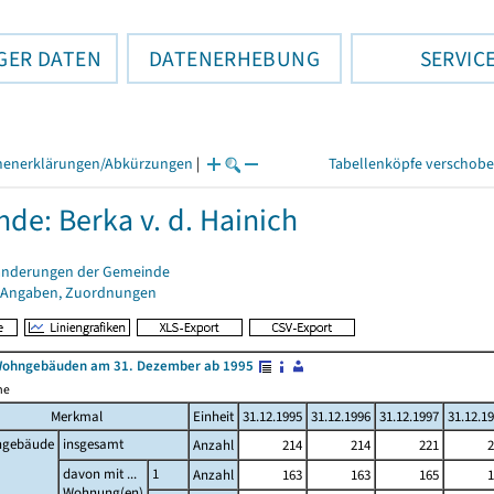
GER DATEN
DATENERHEBUNG
SERVIC
henerklärungen/Abkürzungen
|
Tabellenköpfe verschob
de: Berka v. d. Hainich
änderungen der Gemeinde
 Angaben, Zuordnungen
Wohngebäuden am 31. Dezember ab 1995
me
Merkmal
Einheit
31.12.1995
31.12.1996
31.12.1997
31.12.1
gebäude
insgesamt
Anzahl
214
214
221
2
davon mit ...
1
Anzahl
163
163
165
1
Wohnung(en)