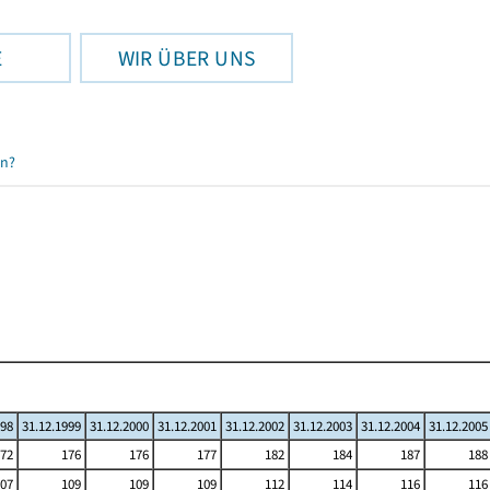
E
WIR ÜBER UNS
en?
998
31.12.1999
31.12.2000
31.12.2001
31.12.2002
31.12.2003
31.12.2004
31.12.2005
72
176
176
177
182
184
187
188
07
109
109
109
112
114
116
116