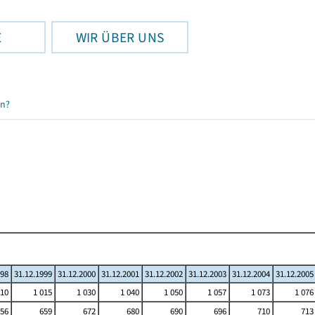
E
WIR ÜBER UNS
en?
998
31.12.1999
31.12.2000
31.12.2001
31.12.2002
31.12.2003
31.12.2004
31.12.2005
010
1 015
1 030
1 040
1 050
1 057
1 073
1 076
56
659
672
680
690
696
710
713