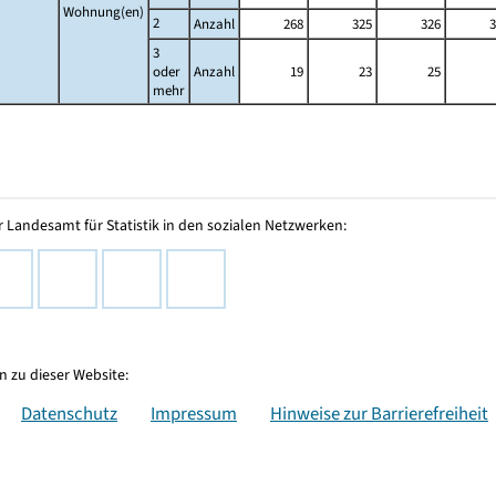
Wohnung(en)
2
Anzahl
268
325
326
3
3
oder
Anzahl
19
23
25
mehr
 Landesamt für Statistik in den sozialen Netzwerken:
 zu dieser Website:
Datenschutz
Impressum
Hinweise zur Barrierefreiheit