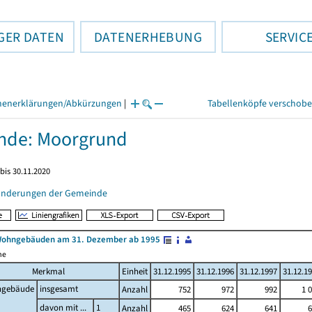
GER DATEN
DATENERHEBUNG
SERVIC
henerklärungen/Abkürzungen
|
Tabellenköpfe verschob
nde: Moorgrund
bis 30.11.2020
änderungen der Gemeinde
Wohngebäuden am 31. Dezember ab 1995
me
Merkmal
Einheit
31.12.1995
31.12.1996
31.12.1997
31.12.1
gebäude
insgesamt
Anzahl
752
972
992
1 
davon mit ...
1
Anzahl
465
624
641
6