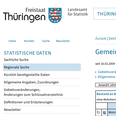
THÜRIN
Zurück
|
Zeic
Home
Kontakt
Suche
Newsletter
Gemei
STATISTISCHE DATEN
Sachliche Suche
seit 16.03.2004
Regionale Suche
▸
Gebietsver
Kürzlich bereitgestellte Daten
▸
Allgemeine
Allgemeine Angaben, Zuordnungen
Gebietsveränderungen,
Bestand an 
Änderungen zum Schlüsselverzeichnis
ohne Wohnhei
Definitionen und Erläuterungen
Newsletter
Wohn