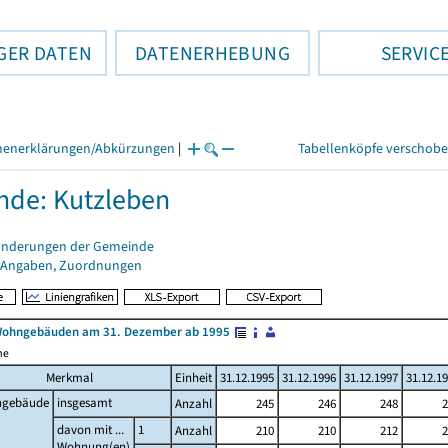
GER DATEN
DATENERHEBUNG
SERVIC
henerklärungen/Abkürzungen
|
Tabellenköpfe verschob
de: Kutzleben
änderungen der Gemeinde
 Angaben, Zuordnungen
Wohngebäuden am 31. Dezember ab 1995
me
Merkmal
Einheit
31.12.1995
31.12.1996
31.12.1997
31.12.1
gebäude
insgesamt
Anzahl
245
246
248
2
davon mit ...
1
Anzahl
210
210
212
2
Wohnung(en)