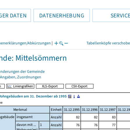
GER DATEN
DATENERHEBUNG
SERVIC
henerklärungen/Abkürzungen
|
Tabellenköpfe verschob
nde: Mittelsömmern
änderungen der Gemeinde
 Angaben, Zuordnungen
Wohngebäuden am 31. Dezember ab 1995
me
Merkmal
Einheit
31.12.1995
31.12.1996
31.12.1997
31.12.1
gebäude
insgesamt
Anzahl
82
82
83
davon mit ...
1
Anzahl
76
76
77
Wohnung(en)