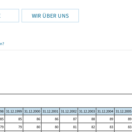
E
WIR ÜBER UNS
en?
998
31.12.1999
31.12.2000
31.12.2001
31.12.2002
31.12.2003
31.12.2004
31.12.2005
85
85
86
86
87
88
89
89
79
79
80
80
81
82
83
83