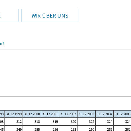
E
WIR ÜBER UNS
en?
998
31.12.1999
31.12.2000
31.12.2001
31.12.2002
31.12.2003
31.12.2004
31.12.2005
08
312
318
319
320
322
324
324
46
249
255
256
258
260
262
262