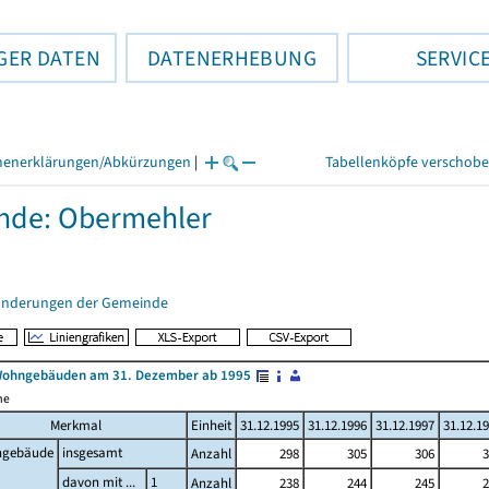
GER DATEN
DATENERHEBUNG
SERVIC
henerklärungen/Abkürzungen
|
Tabellenköpfe verschob
nde: Obermehler
änderungen der Gemeinde
Wohngebäuden am 31. Dezember ab 1995
me
Merkmal
Einheit
31.12.1995
31.12.1996
31.12.1997
31.12.1
gebäude
insgesamt
Anzahl
298
305
306
3
davon mit ...
1
Anzahl
238
244
245
2