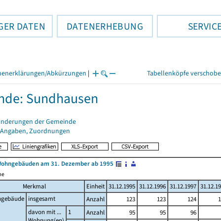
GER DATEN
DATENERHEBUNG
SERVIC
henerklärungen/Abkürzungen
|
Tabellenköpfe verschob
nde: Sundhausen
änderungen der Gemeinde
 Angaben, Zuordnungen
Wohngebäuden am 31. Dezember ab 1995
me
Merkmal
Einheit
31.12.1995
31.12.1996
31.12.1997
31.12.1
gebäude
insgesamt
Anzahl
123
123
124
1
davon mit ...
1
Anzahl
95
95
96
Wohnung(en)