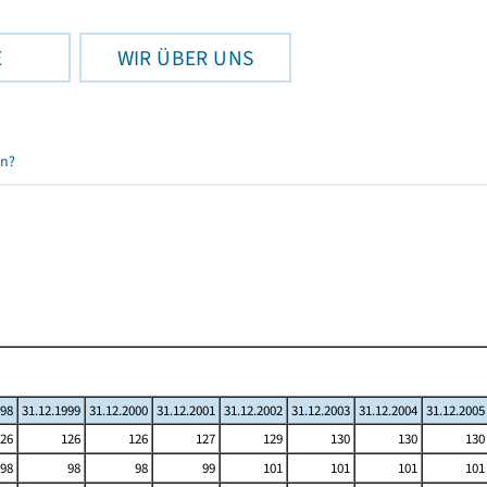
E
WIR ÜBER UNS
en?
998
31.12.1999
31.12.2000
31.12.2001
31.12.2002
31.12.2003
31.12.2004
31.12.2005
26
126
126
127
129
130
130
130
98
98
98
99
101
101
101
101