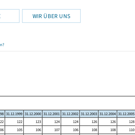
E
WIR ÜBER UNS
en?
998
31.12.1999
31.12.2000
31.12.2001
31.12.2002
31.12.2003
31.12.2004
31.12.2005
22
122
123
124
124
126
126
128
06
105
106
107
106
108
108
110