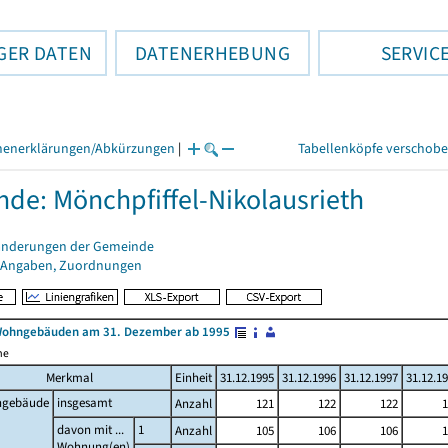
GER DATEN
DATENERHEBUNG
SERVIC
henerklärungen/Abkürzungen
|
Tabellenköpfe verschob
de: Mönchpfiffel-Nikolausrieth
änderungen der Gemeinde
 Angaben, Zuordnungen
Wohngebäuden am 31. Dezember ab 1995
me
Merkmal
Einheit
31.12.1995
31.12.1996
31.12.1997
31.12.1
gebäude
insgesamt
Anzahl
121
122
122
1
davon mit ...
1
Anzahl
105
106
106
1
Wohnung(en)