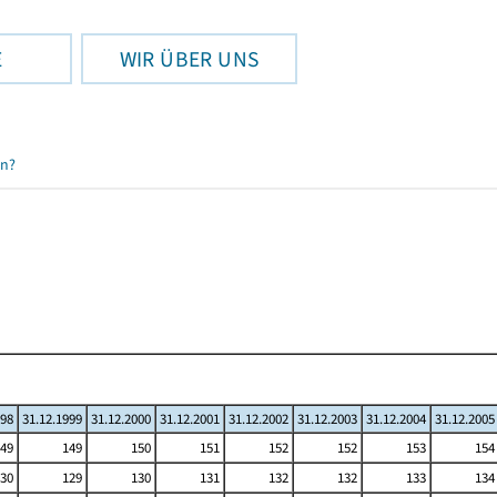
E
WIR ÜBER UNS
en?
998
31.12.1999
31.12.2000
31.12.2001
31.12.2002
31.12.2003
31.12.2004
31.12.2005
49
149
150
151
152
152
153
154
30
129
130
131
132
132
133
134