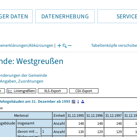
GER DATEN
DATENERHEBUNG
SERVIC
henerklärungen/Abkürzungen
|
Tabellenköpfe verschob
nde: Westgreußen
änderungen der Gemeinde
 Angaben, Zuordnungen
Wohngebäuden am 31. Dezember ab 1995
me
Merkmal
Einheit
31.12.1995
31.12.1996
31.12.1997
31.12.1
gebäude
insgesamt
Anzahl
148
148
148
1
davon mit ...
1
Anzahl
130
129
129
1
Wohnung(en)