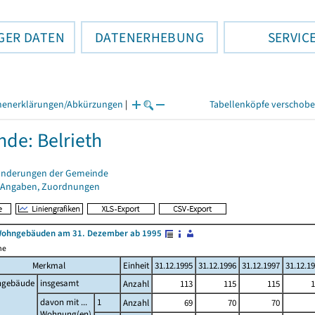
GER DATEN
DATENERHEBUNG
SERVIC
henerklärungen/Abkürzungen
|
Tabellenköpfe verschob
de: Belrieth
änderungen der Gemeinde
 Angaben, Zuordnungen
Wohngebäuden am 31. Dezember ab 1995
me
Merkmal
Einheit
31.12.1995
31.12.1996
31.12.1997
31.12.1
gebäude
insgesamt
Anzahl
113
115
115
1
davon mit ...
1
Anzahl
69
70
70
Wohnung(en)