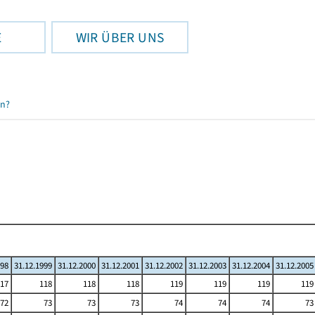
E
WIR ÜBER UNS
en?
998
31.12.1999
31.12.2000
31.12.2001
31.12.2002
31.12.2003
31.12.2004
31.12.2005
17
118
118
118
119
119
119
119
72
73
73
73
74
74
74
73