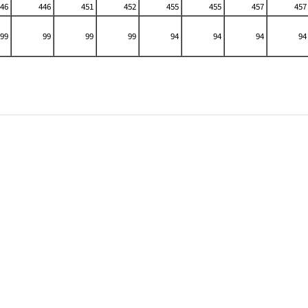
46
446
451
452
455
455
457
457
99
99
99
99
94
94
94
94