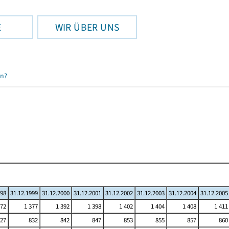
E
WIR ÜBER UNS
en?
998
31.12.1999
31.12.2000
31.12.2001
31.12.2002
31.12.2003
31.12.2004
31.12.2005
372
1 377
1 392
1 398
1 402
1 404
1 408
1 411
27
832
842
847
853
855
857
860