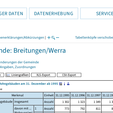
GER DATEN
DATENERHEBUNG
SERVIC
henerklärungen/Abkürzungen
|
Tabellenköpfe verschob
de: Breitungen/Werra
änderungen der Gemeinde
 Angaben, Zuordnungen
Wohngebäuden am 31. Dezember ab 1995
me
Merkmal
Einheit
31.12.1995
31.12.1996
31.12.1997
31.12.1
gebäude
insgesamt
Anzahl
1 302
1 323
1 349
1 
davon mit ...
1
Anzahl
773
792
811
8
Wohnung(en)