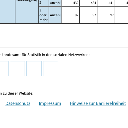
2
Anzahl
432
434
441
4
3
oder
Anzahl
97
97
97
mehr
 Landesamt für Statistik in den sozialen Netzwerken:
 zu dieser Website:
Datenschutz
Impressum
Hinweise zur Barrierefreiheit