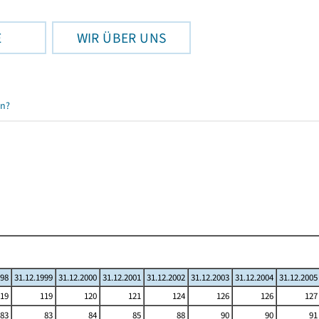
E
WIR ÜBER UNS
en?
998
31.12.1999
31.12.2000
31.12.2001
31.12.2002
31.12.2003
31.12.2004
31.12.2005
19
119
120
121
124
126
126
127
83
83
84
85
88
90
90
91