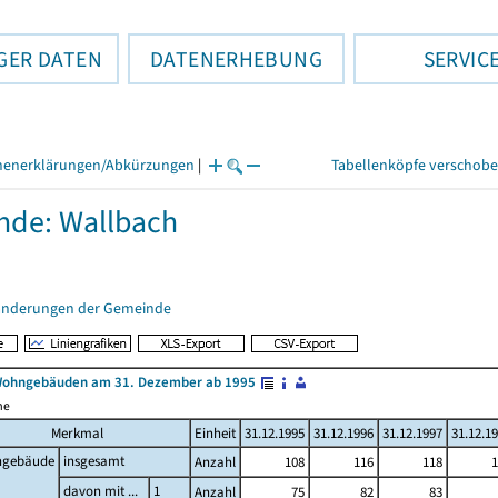
GER DATEN
DATENERHEBUNG
SERVIC
henerklärungen/Abkürzungen
|
Tabellenköpfe verschob
de: Wallbach
änderungen der Gemeinde
Wohngebäuden am 31. Dezember ab 1995
me
Merkmal
Einheit
31.12.1995
31.12.1996
31.12.1997
31.12.1
gebäude
insgesamt
Anzahl
108
116
118
1
davon mit ...
1
Anzahl
75
82
83