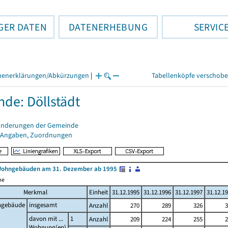
GER DATEN
DATENERHEBUNG
SERVIC
henerklärungen/Abkürzungen
|
Tabellenköpfe verschob
de: Döllstädt
änderungen der Gemeinde
 Angaben, Zuordnungen
Wohngebäuden am 31. Dezember ab 1995
me
Merkmal
Einheit
31.12.1995
31.12.1996
31.12.1997
31.12.1
gebäude
insgesamt
Anzahl
270
289
326
3
davon mit ...
1
Anzahl
209
224
255
2
Wohnung(en)