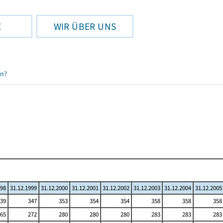
E
WIR ÜBER UNS
en?
998
31.12.1999
31.12.2000
31.12.2001
31.12.2002
31.12.2003
31.12.2004
31.12.2005
39
347
353
354
354
358
358
358
65
272
280
280
280
283
283
283