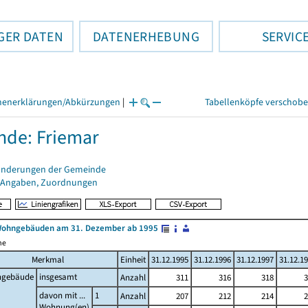
GER DATEN
DATENERHEBUNG
SERVIC
henerklärungen/Abkürzungen
|
Tabellenköpfe verschob
de: Friemar
änderungen der Gemeinde
 Angaben, Zuordnungen
Wohngebäuden am 31. Dezember ab 1995
me
Merkmal
Einheit
31.12.1995
31.12.1996
31.12.1997
31.12.1
gebäude
insgesamt
Anzahl
311
316
318
3
davon mit ...
1
Anzahl
207
212
214
2
Wohnung(en)