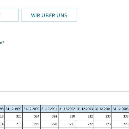
E
WIR ÜBER UNS
en?
998
31.12.1999
31.12.2000
31.12.2001
31.12.2002
31.12.2003
31.12.2004
31.12.2005
18
320
324
328
330
332
333
333
14
215
219
220
221
222
223
223