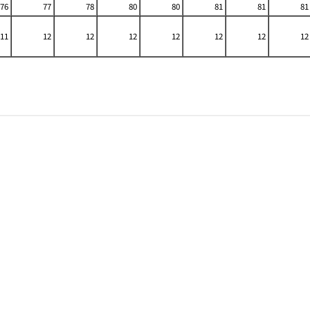
76
77
78
80
80
81
81
81
11
12
12
12
12
12
12
12