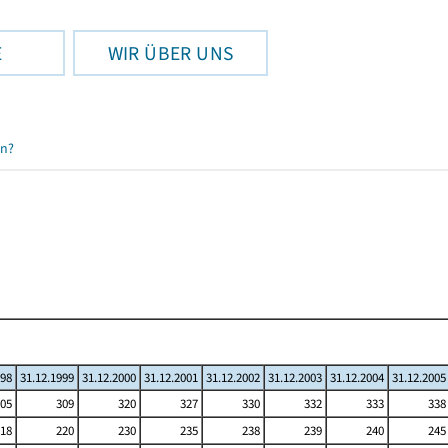
E
WIR ÜBER UNS
en?
998
31.12.1999
31.12.2000
31.12.2001
31.12.2002
31.12.2003
31.12.2004
31.12.2005
05
309
320
327
330
332
333
338
18
220
230
235
238
239
240
245