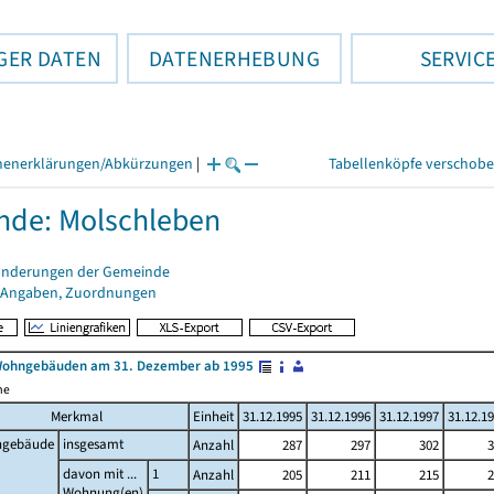
GER DATEN
DATENERHEBUNG
SERVIC
henerklärungen/Abkürzungen
|
Tabellenköpfe verschob
de: Molschleben
änderungen der Gemeinde
 Angaben, Zuordnungen
Wohngebäuden am 31. Dezember ab 1995
me
Merkmal
Einheit
31.12.1995
31.12.1996
31.12.1997
31.12.1
gebäude
insgesamt
Anzahl
287
297
302
3
davon mit ...
1
Anzahl
205
211
215
2
Wohnung(en)