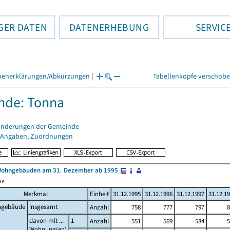
GER DATEN
DATENERHEBUNG
SERVIC
henerklärungen/Abkürzungen
|
Tabellenköpfe verschob
nde: Tonna
änderungen der Gemeinde
 Angaben, Zuordnungen
Wohngebäuden am 31. Dezember ab 1995
me
Merkmal
Einheit
31.12.1995
31.12.1996
31.12.1997
31.12.1
gebäude
insgesamt
Anzahl
758
777
797
8
davon mit ...
1
Anzahl
551
569
584
5
Wohnung(en)