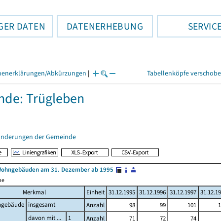
GER DATEN
DATENERHEBUNG
SERVIC
henerklärungen/Abkürzungen
|
Tabellenköpfe verschob
de: Trügleben
änderungen der Gemeinde
Wohngebäuden am 31. Dezember ab 1995
me
Merkmal
Einheit
31.12.1995
31.12.1996
31.12.1997
31.12.1
gebäude
insgesamt
Anzahl
98
99
101
1
davon mit ...
1
Anzahl
71
72
74