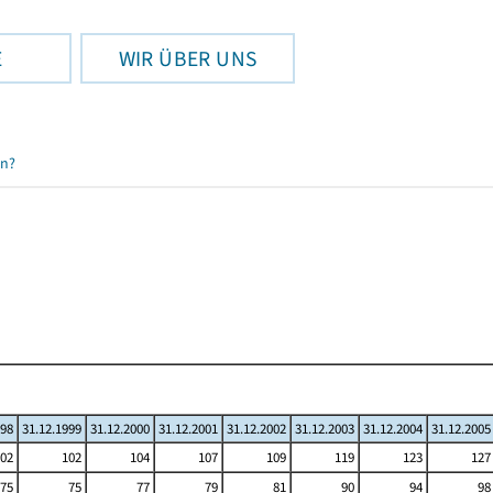
E
WIR ÜBER UNS
en?
998
31.12.1999
31.12.2000
31.12.2001
31.12.2002
31.12.2003
31.12.2004
31.12.2005
02
102
104
107
109
119
123
127
75
75
77
79
81
90
94
98