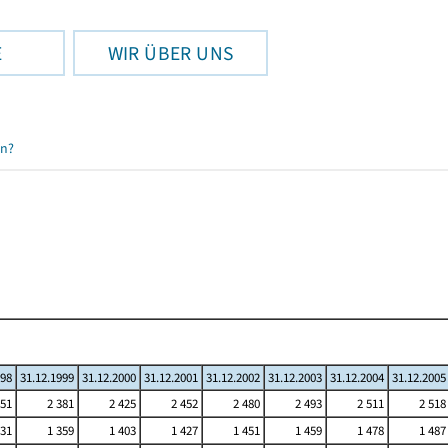
E
WIR ÜBER UNS
en?
998
31.12.1999
31.12.2000
31.12.2001
31.12.2002
31.12.2003
31.12.2004
31.12.2005
351
2 381
2 425
2 452
2 480
2 493
2 511
2 518
331
1 359
1 403
1 427
1 451
1 459
1 478
1 487