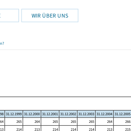
E
WIR ÜBER UNS
en?
998
31.12.1999
31.12.2000
31.12.2001
31.12.2002
31.12.2003
31.12.2004
31.12.2005
64
265
264
265
265
265
264
266
13
214
213
214
214
214
213
215