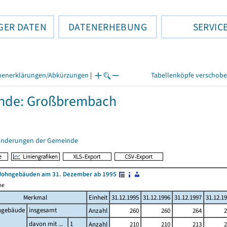
GER DATEN
DATENERHEBUNG
SERVIC
henerklärungen/Abkürzungen
|
Tabellenköpfe verschob
nde: Großbrembach
änderungen der Gemeinde
Wohngebäuden am 31. Dezember ab 1995
me
Merkmal
Einheit
31.12.1995
31.12.1996
31.12.1997
31.12.1
gebäude
insgesamt
Anzahl
260
260
264
2
davon mit ...
1
Anzahl
210
210
213
2