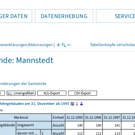
GER DATEN
DATENERHEBUNG
SERVIC
henerklärungen/Abkürzungen
|
Tabellenköpfe verschob
nde: Mannstedt
änderungen der Gemeinde
Wohngebäuden am 31. Dezember ab 1995
me
Merkmal
Einheit
31.12.1995
31.12.1996
31.12.1997
31.12.1
gebäude
insgesamt
Anzahl
140
140
141
1
davon mit ...
1
Anzahl
112
112
113
1