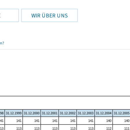
E
WIR ÜBER UNS
en?
998
31.12.1999
31.12.2000
31.12.2001
31.12.2002
31.12.2003
31.12.2004
31.12.2005
41
141
141
141
141
141
140
140
13
113
113
113
113
113
112
111