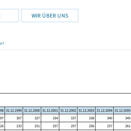
E
WIR ÜBER UNS
en?
998
31.12.1999
31.12.2000
31.12.2001
31.12.2002
31.12.2003
31.12.2004
31.12.2005
97
307
327
334
337
338
340
345
26
233
251
257
257
256
257
261