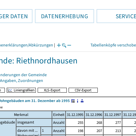
GER DATEN
DATENERHEBUNG
SERVIC
henerklärungen/Abkürzungen
|
Tabellenköpfe verschob
nde: Riethnordhausen
änderungen der Gemeinde
 Angaben, Zuordnungen
Wohngebäuden am 31. Dezember ab 1995
me
Merkmal
Einheit
31.12.1995
31.12.1996
31.12.1997
31.12.1
gebäude
insgesamt
Anzahl
255
268
277
2
davon mit ...
1
Anzahl
198
207
213
2
Wohnung(en)