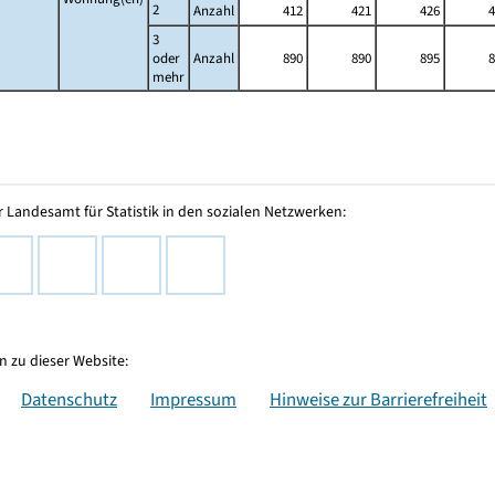
2
Anzahl
412
421
426
4
3
oder
Anzahl
890
890
895
8
mehr
 Landesamt für Statistik in den sozialen Netzwerken:
 zu dieser Website:
Datenschutz
Impressum
Hinweise zur Barrierefreiheit