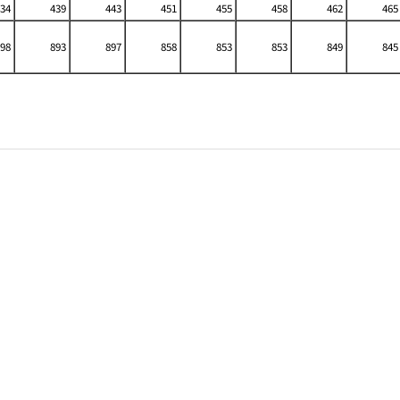
34
439
443
451
455
458
462
465
98
893
897
858
853
853
849
845