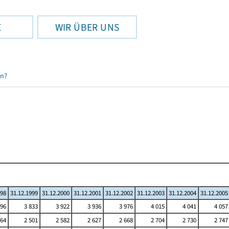
E
WIR ÜBER UNS
en?
998
31.12.1999
31.12.2000
31.12.2001
31.12.2002
31.12.2003
31.12.2004
31.12.2005
796
3 833
3 922
3 936
3 976
4 015
4 041
4 057
464
2 501
2 582
2 627
2 668
2 704
2 730
2 747