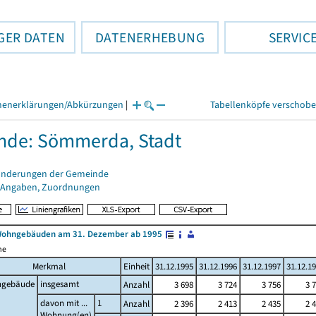
GER DATEN
DATENERHEBUNG
SERVIC
henerklärungen/Abkürzungen
|
Tabellenköpfe verschob
nde: Sömmerda, Stadt
änderungen der Gemeinde
 Angaben, Zuordnungen
Wohngebäuden am 31. Dezember ab 1995
me
Merkmal
Einheit
31.12.1995
31.12.1996
31.12.1997
31.12.1
gebäude
insgesamt
Anzahl
3 698
3 724
3 756
3 
davon mit ...
1
Anzahl
2 396
2 413
2 435
2 
Wohnung(en)