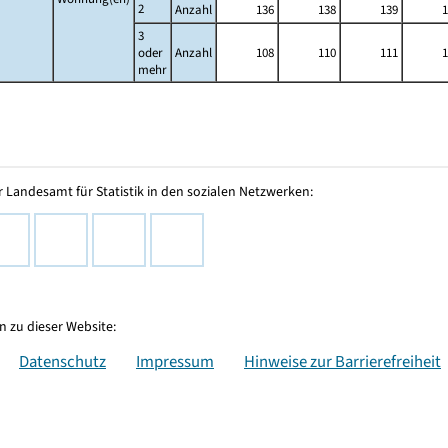
2
Anzahl
136
138
139
1
3
oder
Anzahl
108
110
111
1
mehr
 Landesamt für Statistik in den sozialen Netzwerken:
 zu dieser Website:
Datenschutz
Impressum
Hinweise zur Barrierefreiheit