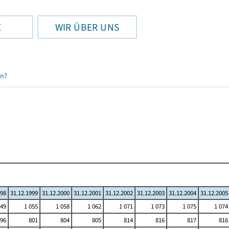
E
WIR ÜBER UNS
en?
998
31.12.1999
31.12.2000
31.12.2001
31.12.2002
31.12.2003
31.12.2004
31.12.2005
049
1 055
1 058
1 062
1 071
1 073
1 075
1 074
96
801
804
805
814
816
817
816