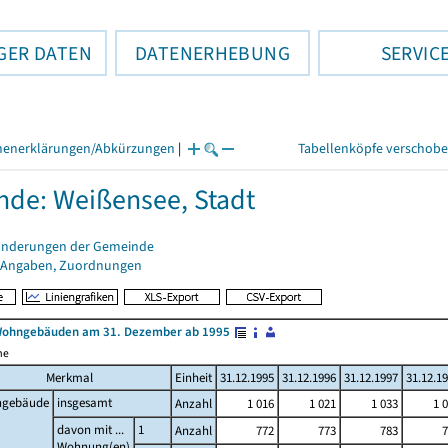
GER DATEN
DATENERHEBUNG
SERVIC
henerklärungen/Abkürzungen
|
Tabellenköpfe verschob
de: Weißensee, Stadt
änderungen der Gemeinde
 Angaben, Zuordnungen
Wohngebäuden am 31. Dezember ab 1995
me
Merkmal
Einheit
31.12.1995
31.12.1996
31.12.1997
31.12.1
gebäude
insgesamt
Anzahl
1 016
1 021
1 033
1 
davon mit ...
1
Anzahl
772
773
783
7
Wohnung(en)