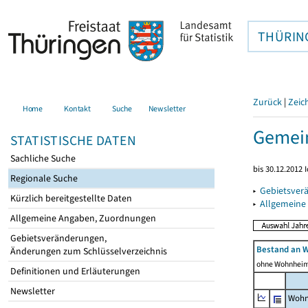
THÜRIN
Zurück
|
Zeic
Home
Kontakt
Suche
Newsletter
Gemei
STATISTISCHE DATEN
Sachliche Suche
bis 30.12.2012 
Regionale Suche
▸
Gebietsver
Kürzlich bereitgestellte Daten
▸
Allgemeine
Allgemeine Angaben, Zuordnungen
Gebietsveränderungen,
Bestand an 
Änderungen zum Schlüsselverzeichnis
ohne Wohnhei
Definitionen und Erläuterungen
Newsletter
Wohn