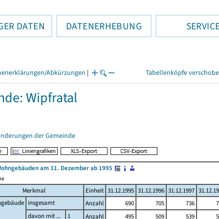
GER DATEN
DATENERHEBUNG
SERVIC
henerklärungen/Abkürzungen
|
Tabellenköpfe verschob
de: Wipfratal
änderungen der Gemeinde
Wohngebäuden am 31. Dezember ab 1995
me
Merkmal
Einheit
31.12.1995
31.12.1996
31.12.1997
31.12.1
gebäude
insgesamt
Anzahl
690
705
736
7
davon mit ...
1
Anzahl
495
509
539
5