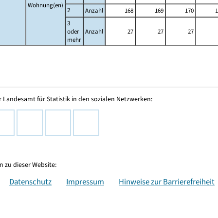
Wohnung(en)
2
Anzahl
168
169
170
1
3
oder
Anzahl
27
27
27
mehr
 Landesamt für Statistik in den sozialen Netzwerken:
 zu dieser Website:
Datenschutz
Impressum
Hinweise zur Barrierefreiheit