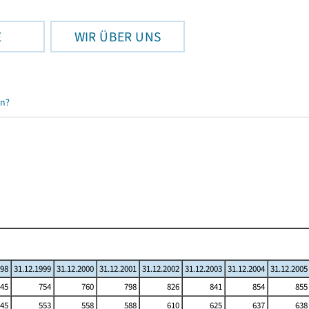
E
WIR ÜBER UNS
en?
998
31.12.1999
31.12.2000
31.12.2001
31.12.2002
31.12.2003
31.12.2004
31.12.2005
45
754
760
798
826
841
854
855
45
553
558
588
610
625
637
638