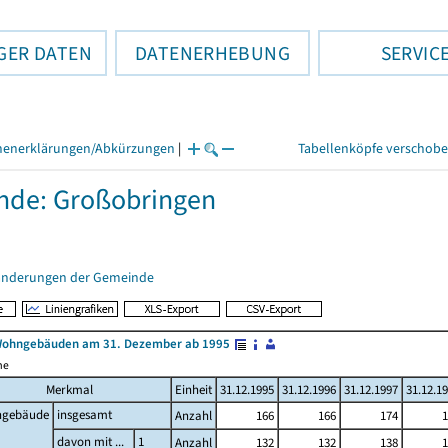
GER DATEN
DATENERHEBUNG
SERVIC
henerklärungen/Abkürzungen
|
Tabellenköpfe verschob
nde: Großobringen
änderungen der Gemeinde
Wohngebäuden am 31. Dezember ab 1995
me
Merkmal
Einheit
31.12.1995
31.12.1996
31.12.1997
31.12.1
gebäude
insgesamt
Anzahl
166
166
174
1
davon mit ...
1
Anzahl
132
132
138
1