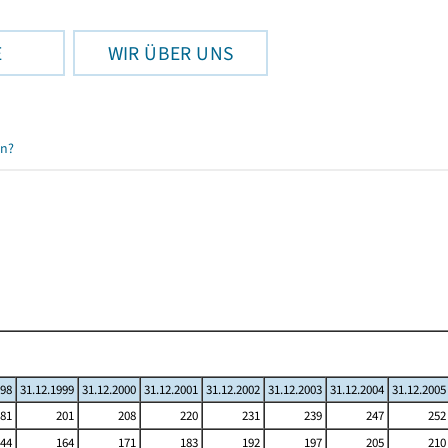
E
WIR ÜBER UNS
en?
998
31.12.1999
31.12.2000
31.12.2001
31.12.2002
31.12.2003
31.12.2004
31.12.2005
81
201
208
220
231
239
247
252
44
164
171
183
192
197
205
210