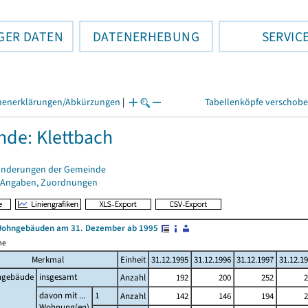
GER DATEN
DATENERHEBUNG
SERVIC
henerklärungen/Abkürzungen
|
Tabellenköpfe verschob
de: Klettbach
änderungen der Gemeinde
 Angaben, Zuordnungen
Wohngebäuden am 31. Dezember ab 1995
me
Merkmal
Einheit
31.12.1995
31.12.1996
31.12.1997
31.12.1
gebäude
insgesamt
Anzahl
192
200
252
2
davon mit ...
1
Anzahl
142
146
194
2
Wohnung(en)