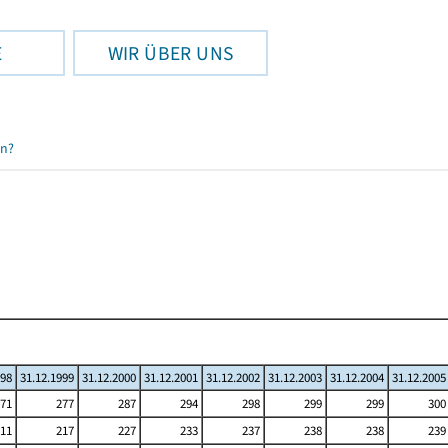
E
WIR ÜBER UNS
en?
998
31.12.1999
31.12.2000
31.12.2001
31.12.2002
31.12.2003
31.12.2004
31.12.2005
71
277
287
294
298
299
299
300
11
217
227
233
237
238
238
239