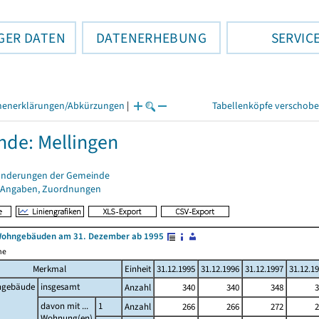
GER DATEN
DATENERHEBUNG
SERVIC
henerklärungen/Abkürzungen
|
Tabellenköpfe verschob
de: Mellingen
änderungen der Gemeinde
 Angaben, Zuordnungen
Wohngebäuden am 31. Dezember ab 1995
me
Merkmal
Einheit
31.12.1995
31.12.1996
31.12.1997
31.12.1
gebäude
insgesamt
Anzahl
340
340
348
3
davon mit ...
1
Anzahl
266
266
272
2
Wohnung(en)