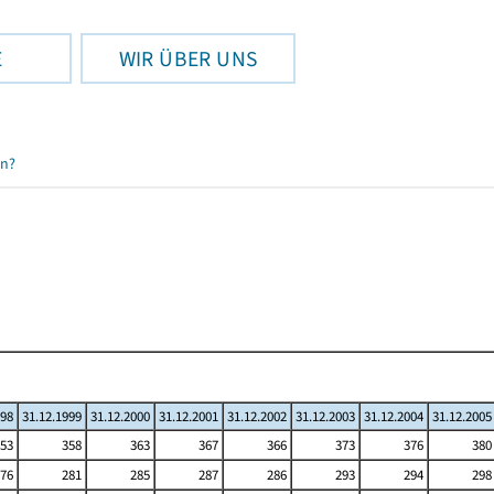
E
WIR ÜBER UNS
en?
998
31.12.1999
31.12.2000
31.12.2001
31.12.2002
31.12.2003
31.12.2004
31.12.2005
53
358
363
367
366
373
376
380
76
281
285
287
286
293
294
298