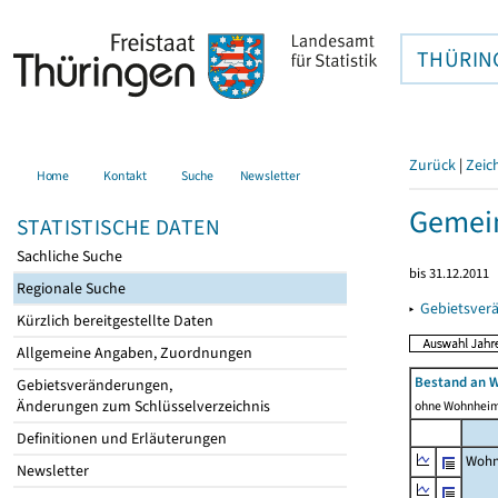
THÜRIN
Zurück
|
Zeic
Home
Kontakt
Suche
Newsletter
Gemei
STATISTISCHE DATEN
Sachliche Suche
bis 31.12.2011
Regionale Suche
▸
Gebietsver
Kürzlich bereitgestellte Daten
Allgemeine Angaben, Zuordnungen
Bestand an 
Gebietsveränderungen,
Änderungen zum Schlüsselverzeichnis
ohne Wohnhei
Definitionen und Erläuterungen
Wohn
Newsletter