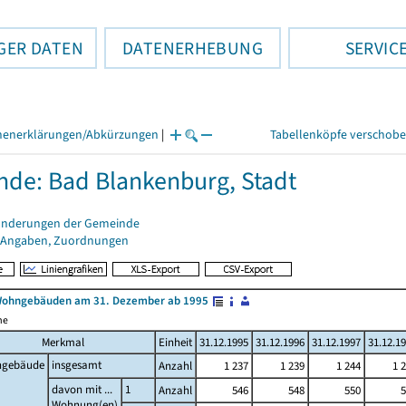
GER DATEN
DATENERHEBUNG
SERVIC
henerklärungen/Abkürzungen
|
Tabellenköpfe verschob
de: Bad Blankenburg, Stadt
änderungen der Gemeinde
 Angaben, Zuordnungen
Wohngebäuden am 31. Dezember ab 1995
me
Merkmal
Einheit
31.12.1995
31.12.1996
31.12.1997
31.12.1
gebäude
insgesamt
Anzahl
1 237
1 239
1 244
1 
davon mit ...
1
Anzahl
546
548
550
5
Wohnung(en)