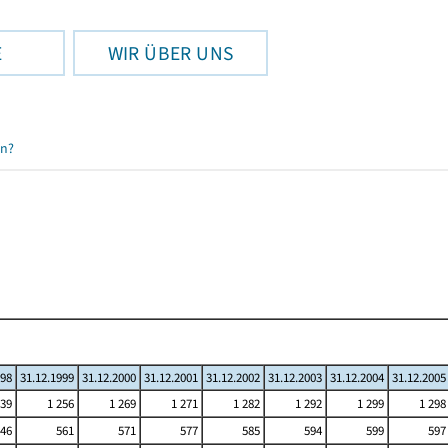
E
WIR ÜBER UNS
en?
998
31.12.1999
31.12.2000
31.12.2001
31.12.2002
31.12.2003
31.12.2004
31.12.2005
239
1 256
1 269
1 271
1 282
1 292
1 299
1 298
46
561
571
577
585
594
599
597