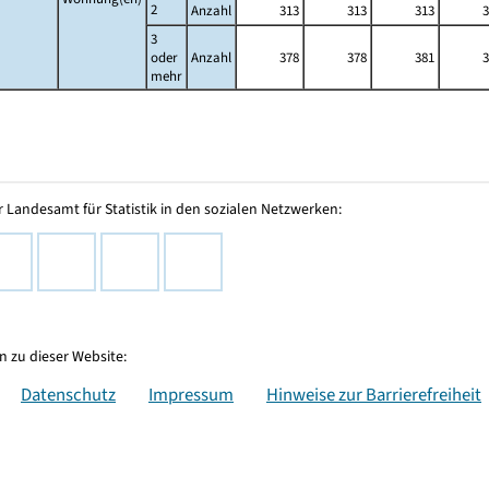
2
Anzahl
313
313
313
3
3
oder
Anzahl
378
378
381
3
mehr
 Landesamt für Statistik in den sozialen Netzwerken:
 zu dieser Website:
Datenschutz
Impressum
Hinweise zur Barrierefreiheit